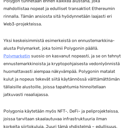
Polygon tunnetaan ennen kaikkea alustana, joka
mahdollistaa nopeat ja edulliset transaktiot Ethereumin
rinnalla. Tämän ansiosta sitä hyödynnetään laajasti eri
Web3-projekteissa.
Yksi keskeisimmistä esimerkeistä on ennustemarkkina-
alusta Polymarket, joka toimii Polygonin päällä.
Polymarketin
suosio on kasvanut nopeasti, ja se on tehnyt
ennustemarkkinoista ja kryptopohjaisesta vedonlyönnistä
huomattavasti aiempaa näkyvämpää. Polygonin matalat
kulut ja nopeus tekevät siitä käytännössä välttämättömän
tällaisille alustoille, joissa tapahtumia hinnoitellaan
jatkuvasti reaaliajassa.
Polygonia käytetään myös NFT-, DeFi- ja peliprojekteissa,
joissa tarvitaan skaalautuvaa infrastruktuuria ilman
korkeita siirtokuluja. Juuri tämä yhdistelmä – edullisuus,