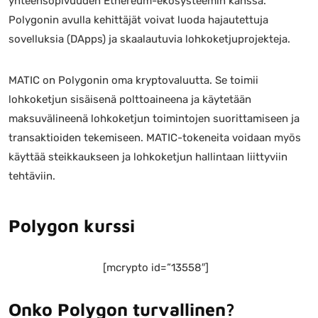
yhteensopivuuden Ethereum-ekosysteemin kanssa.
Polygonin avulla kehittäjät voivat luoda hajautettuja
sovelluksia (DApps) ja skaalautuvia lohkoketjuprojekteja.
MATIC on Polygonin oma kryptovaluutta. Se toimii
lohkoketjun sisäisenä polttoaineena ja käytetään
maksuvälineenä lohkoketjun toimintojen suorittamiseen ja
transaktioiden tekemiseen. MATIC-tokeneita voidaan myös
käyttää steikkaukseen ja lohkoketjun hallintaan liittyviin
tehtäviin.
Polygon kurssi
[mcrypto id=”13558″]
Onko Polygon turvallinen?