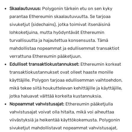
Skaalautuvuus:
Polygonin tärkein etu on sen kyky
parantaa Ethereumin skaalautuvuutta. Se tarjoaa
sivuketjut (sidechains), jotka toimivat itsenäisinä
lohkoketjuina, mutta hyödyntävät Ethereumin
turvallisuutta ja hajautettua konsensusta. Tämä
mahdollistaa nopeammat ja edullisemmat transaktiot
verrattuna Ethereumin pääketjuun.
Edulliset transaktiokustannukset:
Ethereumin korkeat
transaktiokustannukset ovat olleet haaste monille
käyttäjille. Polygon tarjoaa edullisemman vaihtoehdon,
mikä tekee siitä houkuttelevan kehittäjille ja käyttäjille,
jotka haluavat välttää korkeita kustannuksia.
Nopeammat vahvistusajat:
Ethereumin pääketjulla
vahvistusajat voivat olla hitaita, mikä voi aiheuttaa
viivästyksiä ja heikentää käyttökokemusta. Polygonin
sivuketjut mahdollistavat nopeammat vahvistusajat,