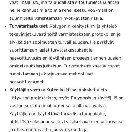
vaatii osallistujilta taloudellista sitoutumista ja antaa
heille kannustimia toimia rehellisesti. PoS-malli on
suunniteltu vähentämään hyökkäysten riskiä.
Turvatarkastukset:
Polygonin kehitystiimi ja yhteisö
tekevät jatkuvasti töitä varmistaakseen protokollan ja
älykkäiden sopimusten turvallisuuden. He pyrkivät
suorittamaan laajat turvatarkastukset ja
haavoittuvuuksien löytämisen prosessit ennen uusien
ominaisuuksien julkaisua. Turvatarkastukset auttavat
tunnistamaan ja korjaamaan mahdolliset
haavoittuvuudet.
Käyttäjän vastuu:
Kuten kaikissa lohkoketjuihin
liittyvissä projekteissa, myös Polygonissa käyttäjillä on
vastuu suojata omaisuutensa ja olla varovaisia.
Käyttäjien on käytettävä turvallisia lompakoita,
pidettävä salasanansa ja yksityiset avaimensa turvassa,
ja oltava tietoisia huijausyrityksistä ja