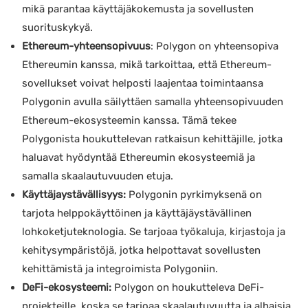
mikä parantaa käyttäjäkokemusta ja sovellusten
suorituskykyä.
Ethereum-yhteensopivuus
: Polygon on yhteensopiva
Ethereumin kanssa, mikä tarkoittaa, että Ethereum-
sovellukset voivat helposti laajentaa toimintaansa
Polygonin avulla säilyttäen samalla yhteensopivuuden
Ethereum-ekosysteemin kanssa. Tämä tekee
Polygonista houkuttelevan ratkaisun kehittäjille, jotka
haluavat hyödyntää Ethereumin ekosysteemiä ja
samalla skaalautuvuuden etuja.
Käyttäjaystävällisyys:
Polygonin pyrkimyksenä on
tarjota helppokäyttöinen ja käyttäjäystävällinen
lohkoketjuteknologia. Se tarjoaa työkaluja, kirjastoja ja
kehitysympäristöjä, jotka helpottavat sovellusten
kehittämistä ja integroimista Polygoniin.
DeFi-ekosysteemi:
Polygon on houkutteleva DeFi-
projekteille, koska se tarjoaa skaalautuvuutta ja alhaisia