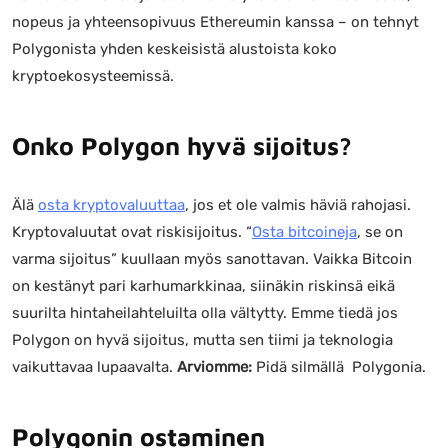
nopeus ja yhteensopivuus Ethereumin kanssa – on tehnyt
Polygonista yhden keskeisistä alustoista koko
kryptoekosysteemissä.
Onko Polygon hyvä sijoitus?
Älä
osta kryptovaluuttaa
, jos et ole valmis häviä rahojasi.
Kryptovaluutat ovat riskisijoitus. “
Osta bitcoineja
, se on
varma sijoitus” kuullaan myös sanottavan. Vaikka Bitcoin
on kestänyt pari karhumarkkinaa, siinäkin riskinsä eikä
suurilta hintaheilahteluilta olla vältytty. Emme tiedä jos
Polygon on hyvä sijoitus, mutta sen tiimi ja teknologia
vaikuttavaa lupaavalta.
Arviomme:
Pidä silmällä Polygonia.
Polygonin ostaminen